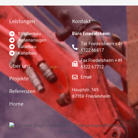
Leistungen
Kontakt
Straßenbau
Büro Friedelsheim:
Außenanlagen
Tel. Friedelsheim +49
Kabelbau
6322 66817
Kanalbau
Fax Friedelsheim +49
Über uns
6322 67712
Email
Projekte
Hauptstr. 145
Referenzen
67159 Friedelsheim
Home