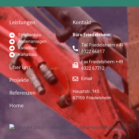
Leistungen
Kontakt
Straßenbau
Büro Friedelsheim:
Außenanlagen
Tel. Friedelsheim +49
Kabelbau
6322 66817
Kanalbau
Fax Friedelsheim +49
Über uns
6322 67712
Email
Projekte
Hauptstr. 145
Referenzen
67159 Friedelsheim
Home